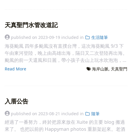
下一條支稜，很自然的就東北爬回主稜。 9:30 離開家屋上
紀錄中溪畔獵寮處，旁邊的淺溝也真的有水，地勢平坦適合
宜， 一、依據臺東縣封橋封路標準作業程序第5條辦理。
道路從沒清，回頭從東邊出來。 關山-東河線電塔路線 第幾
行，一開始還有看到水管，9:50 出短蕨區，展望開始好起
紮營。大家吃完午餐行動糧後，決定繼續下探，全員下到
二、旨案因道路下陷嚴重影響交通安全，將實施雙向封閉，
支電塔的稱法是跟著在地天真聖門的師兄慣用稱呼，由廟後
來。居高臨下看新武呂溪及對面下馬部落跟上游的霧鹿部
910M 後兵分二路。一隊由助教帶領順主稜下，計畫到
管 制詳如下: (一)管制時段:112年09月05日15時至該路段施
山上為第一支(關山-東河069)，山稜頂為第七支(關山-東河
落，對面唉唉山(沙庫沙庫)連稜到遠方關山草坡、大崙支線
850M 肩狀稜平緩處抓北邊下稜，另一隊我帶，從 910M 往
天真聖門水管改道記
工便道搶通完 成，將另行公告。 (二)管制路段:東64線
063)，跨越海岸山脈到南溪流域山上為第八支(關山-東河
越嶺鞍部都看得很清楚。海拔1050M 左右陡升，但是路並
東方找地方下，並設定最晚 14:00 折返。結果後來我們這一
3K+170至3K+270處。 (三)管制方式:管制路段內禁止各式車
062)，車從七塊厝可達的第九支(關山-東河061,台東-東河
不難跟，11:00 來到1250左右海拔，已經變成高蕨類跟赤楊
published on
2023-09-19
included in
生活隨筆
小隊有順利下稜，抵達 690M 平緩處，已接上我幾天前探
輛及行人通行。 (四)替代路線:如附件圖示。 目前魯地圖
108)，我有興趣的是得用腳走的第一支到第八支。整段電塔
林，一路到山頂都是類似植被。配上晴空藍天實在滿美。
路終點，與四位學員一起達陣。一陣歡呼並快速往回爬跟大
海葵颱風 四年多颱風沒有直撲台灣，這次海葵颱風 9/3 下
(OSM) 並沒有完整的資訊 北岸少繪一段 南岸一段是虛線 實
看起來就像是走嘎拉巴灣越嶺(瑞源-七塊厝-隆昌)的路線。
11:30左右登頂，陸測三等三角點7509號。在此用餐之後於
家會合。這期的學員因為有沒登過山的，也有登山老手，所
午由東河登陸，晚上由高雄出海，隔日又二次登陸再出海。
際勘查 台9南行過太麻里溪後，一個大迴轉回頭進入，路口
2023年12月9日，蟑螂夫婦跟"so嘎"來台東找董事長，大家
12:00返程。回程在1280M跟1270M 都有經過駁坎，沒有
以行徑速度布塊，不過全員仍於 17:25 天黑前回到平安登山
颱風的前一天還風和日麗，帶小孩子去山上玩水吹泡泡，但
有"遠天宮"的大牌坊。依照指示開，先行一段堤防道路，再
相約一起去天真聖門走走，初次見面大夥聊天聊到午餐後
家屋這麼大，可能是耕地的工寮吧。 接下來就原路回程，
口。 這條路大致與書上敘述吻合，鶯歌山後來與官先生確
颱風當天，在台東市都可以感受到"風真的很大"，雨水都是
轉回溪頭產業道路，起點海拔約40M，爬升至210M後離開
Read More
海岸山脈
天真聖門
12:23才上山，除了小白鴿在山下留守外，一行人花了四小
因為來時有認真做記號，陡下很快，14:15就回到溪床邊。
認就是上述 850M 肩稜這山頭，下方一塊裸露的石壁是特
斜的，風吹樹搖，滿天落葉飛舞。颱風刷過後，雨水變多，
溪頭產業道路，接往拉灣橋的產業道路。這條產業道路不
時在15:20抵達第七支，時間不夠去找即哈那拉山。董事長
14:50回到車上整理一下，16:00就回到家了。不含車程大概
色。唯書上敘述的’北方’有誤，以小嘉義聚落為中心的話，
開始會從窗戶下方鑽進來，開始要用拖把吸水，陽台積水來
大，四個迴頭彎都需要倒車才過得去。 由拉灣橋過太麻里
下山腳會痛，所以放慢速度，最後18:15摸黑全員回到天真
是七小時的行程，此行走順利又愜意，很推薦大家來走走。
鶯歌山位於西北邊。 南溪越嶺道 知道怎麼翻過去了吧? 很
不急排，險些淹進家裡。其他倒是還好，家裡的電力跟網路
溪至北岸，可進入嘉蘭村。村內至拉冷冷都沒有甚麼問題，
聖門，又給師姊請了一頓晚餐。這天我在砍籐的時候被勾破
預訂路線也是實際路線。 山名猜想 以上是我的猜想，錯誤
快事隔將近一年，又到了東搜第7期"未知路線開闢"的課程
都沒有中斷。市區倒數多了些，但其他地方則沒那麼幸運，
但往金峰溫泉至拉冷冷橋頭之後便崩坍無法通行。 回程過
皮，血流如注，借用董大哥的毛巾包紮，導致原訂隔天要跟
請指教 羽美山來自哈比社，文獻中有 Habi = ハビ = 哈比，
入厝公告
時間。要找全然未知的一日路線其實很難，魯地圖上的南溪
尤其是東河、池上關山一帶，斷桿處處，雨水道路坍方，有
了古拉溪(庫拉濃溪)之後開始高遶，從海拔70M爬升至
阿彪執行的越嶺之行只能延期。 Soga 的影片 取入口之緣
暇末 的說法。葉巴哥跟下馬實在聯想不起來，會不會也是
越嶺古道即從小嘉義(南溪20鄰)後，還要再翻一次三間屋山
些地方斷電到一週後才搶修恢復。當然後續的重建，需要更
260M左右開始腰繞而下，大概230M接上正興產業道路，
12月26日工作去延平山外山線路查勘，路上碰到兩位怪
published on
2023-08-21
included in
隨筆
下馬(台語)的來源呢? 猜想 哈比 -> 暇未 (台語) = 下馬(台語)
稜才能抵達南溪18鄰的路，而圖上這條路線線顯然是手繪
長的一段時間了。 之前因為爬即哈拉那山認識了【天真聖
回到正興村。 替代道路都不大，所以單線通行是正確的選
人，竟然從產業道路岔路口一路用"走路"的上取入口山，本
-> 暇米 -> 羽美(日文訓讀) Hami。暇末 則是 暇未 或者 暇米
經過了一番努力，終於把原來放在 Xuite 的主要 blog 搬過
非實際行跡。因為現行車路沿著水母丁溪谷的路雖遠，平緩
門】裡面可愛的慈虔師兄，大概以半年到一年一次的頻次回
擇。 圖資更新 OSM changeset:
以為是外縣市來的基石愛好者，結果一聊竟然都是台東在地
筆誤變成的? 巴里蘭、逢坂事件 台灣的原住民多是溫和善良
來了。 也把以前的 Happyman photos 重新架起來。老酒
相對容易，但既然有條舊路存在，它是如何翻上像一堵牆般
去看看，後來在2020年1月有一起上山去巡水源之後，之後