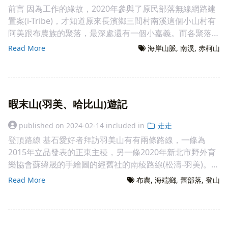
前言 因為工作的緣故，2020年參與了原民部落無線網路建
置案(i-Tribe)，才知道原來長濱鄉三間村南溪這個小山村有
阿美跟布農族的聚落，最深處還有一個小嘉義。而各聚落分
散被山稜阻擋，也難怪光纖要一直深入山中，建設數個基地
Read More
海岸山脈
南溪
赤柯山
台才得以涵蓋，到2022年左右南溪18鄰也設置了基地台，
整個南溪的無線通訊大致完整了。一方面在圖書館讀到蕭福
松所著被遺忘的南溪部落，現在可在線上瀏覽，當時就對早
期交通不發達的年代，人們如何進入水母丁溪流域開墾產生
暇末山(羽美、哈比山)遊記
了興趣。書中提到如果當時玉長公路選線，如果是從樂合打
穿是赤柯山至小嘉義而不是現在的安通越，那南溪的命運真
published on
2024-02-14
included in
走走
的大不同。 從海邊是看不到南溪的 馬太林越嶺道 2023年七
登頂路線 基石愛好者拜訪羽美山有有兩條路線，一條為
月底杜蘇芮颱風從台灣南部海面穿過，天氣應該是東部比西
2015年立品發表的正東主稜，另一條2020年新北市野外育
部好，8月5日帶小子在高雄科工館玩半天之後，帶美玲、
樂協會蘇緯晟的手繪圖的經舊社的南稜路線(松濤-羽美)。台
麗婷一起回台東為期三日的東部度假之旅。我們先去了天真
東王阿敏為了探武拉庫散溪第二支流的連續瀑，兩條都走
聖門後山走走電塔路，住賢哥家，第二天隔天帶大夥兒去看
Read More
布農
海端鄉
舊部落
登山
了，2023年4月得到結論"應選押走水路，才是正確、輕鬆
看馬太林池，最後一天再去清水林道走走。多虧兩位幫手
的路線"。這兩條都"不是"1989年林古松在調查關山越嶺道
(瓜瓜跟汪汪)，一路陪著小安玩，一行人順利上到馬太林池
報告中，彩霞橋上暇末舊社的老路線。 探勘 此行重探了這
到此一遊。這趟發現這裡雖屬海岸山脈，但土肉不少，黃藤
條老路，順便看看布農抗日英雄馬給利(Makili)的老家。以