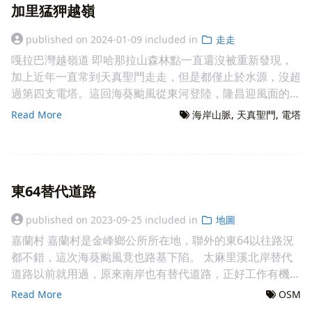
也還好，應算是不難親近的區域。馬太林池也真的就像紀錄
加里猛狎越嶺
下為簡要紀錄: 2024-2-14 清晨帶簡便輕裝出發，約7:30車
中所述，沼澤像個軟墊一樣，在上面彈跳還頗有趣。至於從
抵彩霞橋前，觀察對面路線，跟家裡傳個訊息。 預期有工
馬太林池下阿眉溪上赤柯坪，應該就是松浦部落跟南溪的聯
published on
2024-01-09
included in
走走
期為112-1~113-4進行中的台20線186K+210~186K+740防
繫道路。 麻汝蘭越嶺道 2024年為了東搜第6期的"未知路徑
嘎拉巴灣越嶺道 即哈那拉山森林點一直還沒被重新發現，
避災工程所開的便道，可省踢一段下溪路，結果鐵門是上鎖
開闢"課程，找到了一篇2005年麻汝蘭山越嶺未成的紀錄，
加上近年一直常到天真聖門走走，但是都僅止於水源，沒超
的，只好多踢20分鐘到傾斜涼亭。預定路線就是哈比山南
當時已經十多年無人走動荒廢，又過了20多年了，一定很
過第四支電塔。這回海葵颱風從東河登陸，隆昌迎風面的樹
稜830山頭的南稜，該稜的東邊有一條小支流，就叫哈比小
適合來做課程訓練。而且我沒去過產金針花的赤柯山，於是
也是被剃頭，於是又激起我的興趣。後來又看到陸測圖有畫
溪好了，溪左比較緩，看看有沒有路可跟。 7:50 涉渡新武
Read More
海岸山脈
天真聖門
電塔
猜了一下，4月27號帶著妻小前往南溪探路，同日又前往赤
一條海岸山脈的越嶺道，隆昌至七塊厝看起來像是加里猛狎
呂溪，此時的水量還很可親，到起登點觀察一下沒甚麼往山
柯山探探入口後，發現可行，決定選此為上課地點。路線是
人翻山到泰源南溪一代耕作的路線，是從即哈那拉山西南鞍
上的鞋印，哈比小溪出口不大且滿是植物，裝了一升水於
將這條越嶺道探出來，因為玉里是東搜的大本營，所以選擇
越嶺，跟我們前次2017年直攻山頭的走法不同，於是就想
8:00著動物腳印從左岸往河階起登。因為沒甚麼人跡，就跟
從赤柯山往下方探。 5月1日當天赤柯山露予莊園停車場集
來走走看看。 2023年10月22日午後，趁小子午睡，開著小
著感覺走，往西北走約120公尺，跟著獸跡就下了哈比小
合，併車前往登山口，因為天氣不好有好幾位同學沒參加，
東64替代道路
白從七塊厝進去探探，意外的是道路在颱風後已有人清，車
溪，然後從對面直接爬上去，起登點的海拔是465M。爬上
計畫行程也從2天1夜縮成一天輕裝。路線大致是從麻汝蘭
可開到第九支，不過這裡往第八支的飛線遙不可及，又開車
之後就見到兩顆巨大石頭，石下就有一個保力達瓶，不會
山南鞍西北延伸出去，與麻汝蘭山隔著阿眉溪源相望的北向
published on
2023-09-25
included in
地圖
探了探，在南邊一點有條路，路底有個集水池，找到了前往
吧，這樣就找到路了啊? 果然一路有舊刀痕，路就是跟著稜
緩稜出發，繞過麻汝蘭山南鞍接上東向緩稜，直到記錄中的
嘉蘭村 嘉蘭村是金峰鄉公所所在地，聯外的東64以往路況
第八支保線路開頭。因為颱風把路弄得滿目瘡痍，於是砍阿
線往上爬。 8:29 來到556M左右，稜下有日本瓶破片，再
溪畔獵寮處。這裡稜線會變東南陡下，過了溝後稜線是東北
都不錯，這次海葵颱風竟也路基下陷。 太麻里溪北岸替代
砍，偶爾會看到樹木上的噴漆，砍到大概一半天就快黑了就
過10分鐘，已經在崩壁之上，第一階段的陡升也結束了。
(降到1020M)、轉正東(降到900)、分成東偏北跟東偏南兩
道路以前就用過，原來南岸也有替代道路，正好工作有機會
趕快回頭，有了登山口其實就夠了。不過回家前還是開車繞
9:14分來到哈比社平台，海拔約830M，根據紀錄家屋都在
支再下，探勘重點就在這邊。學員們的課前置作業也大致都
路過，去實際上跑跑看。 1 2 3 4 5 6 7 8 9 主旨: 東64線道
有去看一下我跟安安去找到的石頭公爺爺(補近47森林點)，
Read More
OSM
西邊溝內凹坡上，所以往稜左走，果然有三連棟。大概跟到
猜到了這裡附近，剩下就是現地看看嚕~ 當天中午全員抵達
路因112年09月海葵颱風災害導致道路下陷實施雙向封閉事
之前轎車很拚，現在可開到電塔邊。由西邊到此電塔的產業