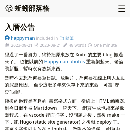
蚯蚓部落格
入厝公告
happyman
included in
隨筆
2023-08-21
2023-08-21
48 words
One minute
經過了一番努力，終於把原來放在 Xuite 的主要 blog 搬過
來了。 也把以前的
Happyman photos
重新架起來。老酒
裝新瓶，暫時沒有放新東西。
暫時不去想為何要寫日誌、放照片，為何要在線上與人互動
的深層原因。 至少這麼多年來保存下來的東西，可當"歷
史"回顧。
轉換的過程是有趣的: 書寫格式方面，從線上 HTML 編輯器,
到今日似乎被 Martdown 一統天下。 網頁生成也越來越像
寫程式，在 vscode 裡面打字，沒問題之後，然後 make 一
下，跑 Hugo (static site generator) 之後就 deploy 了。
甚至文字也可以放在 github 中，做版本的追蹤。 網頁中