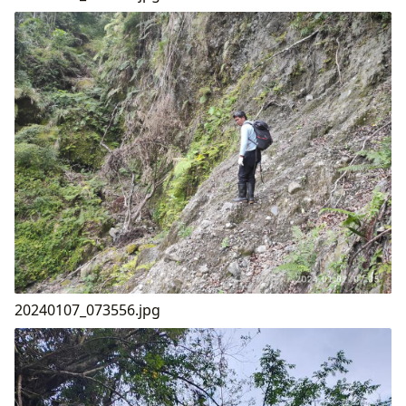
20240107_073556.jpg