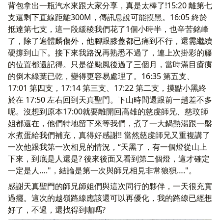
背包拿出一瓶汽水來跟大家分享，真是太棒了!15:20 離第七
支還剩下直線距離300M，傳訊息說可能摸黑。16:05 終於
抵達第七支，這一段緩稜我們花了1個小時半，也辛苦銘峰
了，除了遍體麟傷外，他腳跟膝蓋都已痛到不行，還需繼續
硬撐到山下。接下來我路況再熟悉不過了，連上次掛彩的籐
的位置都還記得。只是從颱風後過了三個月，當時滿目瘡痍
的倒木綠葉已乾，變得更容易處理了。16:35 第五支、
17:01 第四支，17:14 第三支、17:22 第二支，摸點小黑終
於在 17:50 左右回到天真聖門。下山時間還跟前一趟差不多
呢。沒想到原本17:00就要離開回高雄的慈虔師兄、慈玟師
姐都還在，他們特地留下來等我們，煮了一大鍋熱湯跟一盤
水煮蛋給我們補充，真得好感謝!! 當然慈虔師兄又重複講了
一次他跟我第一次相見的情況，“天黑了，有一個燈從山上
下來，到底是人還是? 後來後面又看到第二個燈，這才確定
一定是人…."，結論是第一次與師兄相見非常狼狽…."。
感謝天真聖門的師兄師姐們與這次同行的夥伴，一天很充實
過癮。這次的越嶺路線應該還可以再優化，我的路線已經想
好了，不過，還找得到咖嗎?