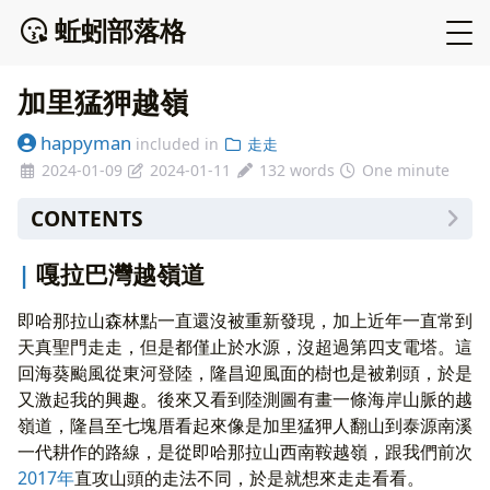
蚯蚓部落格
加里猛狎越嶺
happyman
included in
走走
2024-01-09
2024-01-11
132 words
One minute
CONTENTS
嘎拉巴灣越嶺道
嘎拉巴灣越嶺道
關山-東河線電塔路線
取入口之緣
即哈那拉山森林點一直還沒被重新發現，加上近年一直常到
越嶺日
天真聖門走走，但是都僅止於水源，沒超過第四支電塔。這
下溪的難關
回海葵颱風從東河登陸，隆昌迎風面的樹也是被剃頭，於是
又摸黑啦
又激起我的興趣。後來又看到陸測圖有畫一條海岸山脈的越
嶺道，隆昌至七塊厝看起來像是加里猛狎人翻山到泰源南溪
一代耕作的路線，是從即哈那拉山西南鞍越嶺，跟我們前次
2017年
直攻山頭的走法不同，於是就想來走走看看。