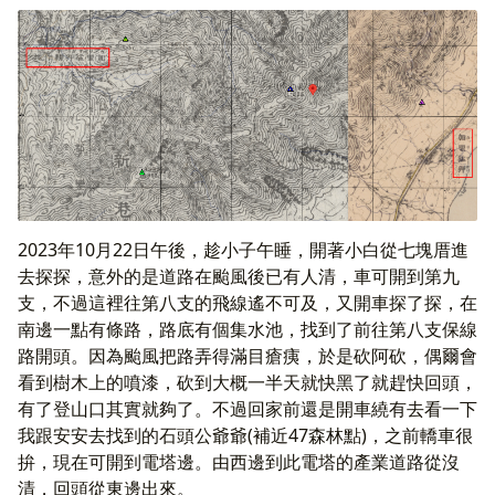
2023年10月22日午後，趁小子午睡，開著小白從七塊厝進
去探探，意外的是道路在颱風後已有人清，車可開到第九
支，不過這裡往第八支的飛線遙不可及，又開車探了探，在
南邊一點有條路，路底有個集水池，找到了前往第八支保線
路開頭。因為颱風把路弄得滿目瘡痍，於是砍阿砍，偶爾會
看到樹木上的噴漆，砍到大概一半天就快黑了就趕快回頭，
有了登山口其實就夠了。不過回家前還是開車繞有去看一下
我跟安安去找到的石頭公爺爺(補近47森林點)，之前轎車很
拚，現在可開到電塔邊。由西邊到此電塔的產業道路從沒
清，回頭從東邊出來。