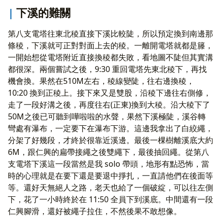
下溪的難關
第八支電塔往東北稜直接下溪比較陡，所以預定換到南邊那
條稜，下溪就可正對對面上去的稜。一離開電塔就都是籐，
一開始想從電塔附近直接換稜都失敗，看地圖不陡但其實溝
都很深。兩個嘗試之後，9:30 重回電塔先東北稜下，再找
機會換。果然在510M左右，稜線變陡，往右邊換稜，
10:20 換到正稜上。接下來又是雙股，沿稜下邊往右側修，
走了一段好溝之後，再度往右(正東)換到大稜。沿大稜下了
50M之後已可聽到嘩啦啦的水聲，果然下溪極陡，溪谷轉
彎處有瀑布，一定要下在瀑布下游。這邊我拿出了白絞繩，
分架了好幾段，才終於很靠近溪邊。最後一棵樹離溪底大約
6M，跟仁興的扁帶接繩之後雙繩下，最後抽回繩。從第八
支電塔下溪這一段當然是我 solo 帶頭，地形有點恐怖，當
時的心理就是在要下還是要退中掙扎，一直請他們在後面等
等。還好天無絕人之路，老天也給了一個破綻，可以往左側
下，花了一小時終於在 11:50 全員下到溪底。中間還有一段
仁興腳滑，還好被繩子拉住，不然後果不敢想像。