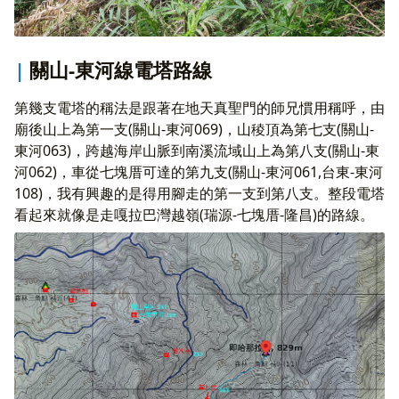
關山-東河線電塔路線
第幾支電塔的稱法是跟著在地天真聖門的師兄慣用稱呼，由
廟後山上為第一支(關山-東河069)，山稜頂為第七支(關山-
東河063)，跨越海岸山脈到南溪流域山上為第八支(關山-東
河062)，車從七塊厝可達的第九支(關山-東河061,台東-東河
108)，我有興趣的是得用腳走的第一支到第八支。整段電塔
看起來就像是走嘎拉巴灣越嶺(瑞源-七塊厝-隆昌)的路線。