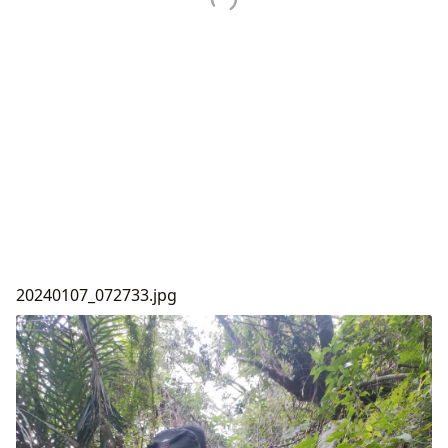
20240107_072733.jpg