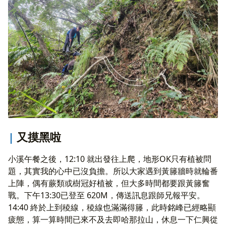
又摸黑啦
小溪午餐之後，12:10 就出發往上爬，地形OK只有植被問
題，其實我的心中已沒負擔。所以大家遇到黃籐牆時就輪番
上陣，偶有蕨類或樹冠好植被，但大多時間都要跟黃籐奮
戰。下午13:30已登至 620M，傳送訊息跟師兄報平安。
14:40 終於上到稜線，稜線也滿滿得籐，此時銘峰已經略顯
疲態，算一算時間已來不及去即哈那拉山，休息一下仁興從