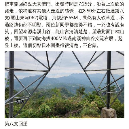
把車開回終點天真聖門。出發時間是7:25分，沿著上次砍的
路走，依稀還有其他人走過的感覺，在8:50分左右抵達第八
支(關山東河062)電塔，海拔約565M，果然有人砍草過，不
過路跡仍然不明顯。兩位新同學都走得不錯，一路也有說有
笑，回望泰源南溪山谷，龍山宮清清楚楚，望著對面目標山
稜，還要再下到於海拔400M跨過南溪神仙谷支流右股，起
登上稜。這個切點日本圖畫得很清楚，不會錯。
第八支回望