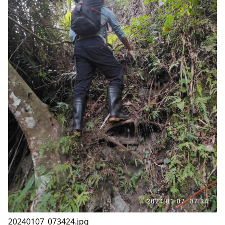
20240107_073424.jpg