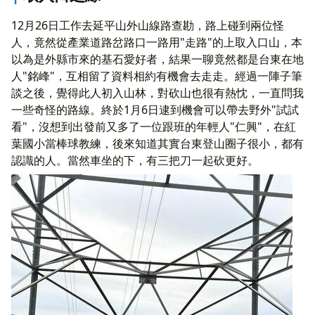
12月26日工作去延平山外山線路查勘，路上碰到兩位怪
人，竟然從產業道路岔路口一路用"走路"的上取入口山，本
以為是外縣市來的基石愛好者，結果一聊竟然都是台東在地
人"銘峰"，互相留了資料相約有機會去走走。經過一陣子筆
談之後，覺得此人初入山林，對砍山也很有熱忱，一直問我
一些奇怪的路線。終於1月6日逮到機會可以帶去野外"試試
看"，沒想到出發前又多了一位跟班的年輕人"仁興"，在紅
葉國小當棒球教練，後來知道其實台東登山圈子很小，都有
認識的人。當然車坐的下，有三把刀一起砍更好。