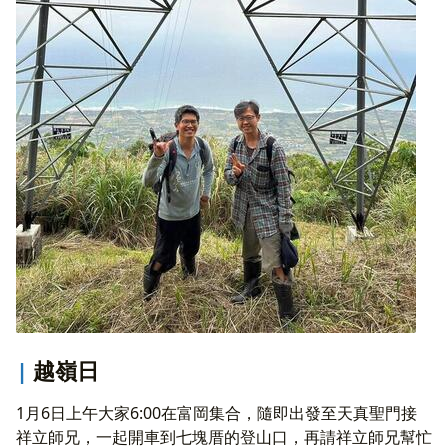
越嶺日
1月6日上午大家6:00在富岡集合，隨即出發至天真聖門接
祥立師兄，一起開車到七塊厝的登山口，再請祥立師兄幫忙