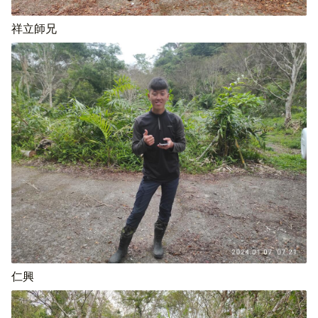
祥立師兄
仁興