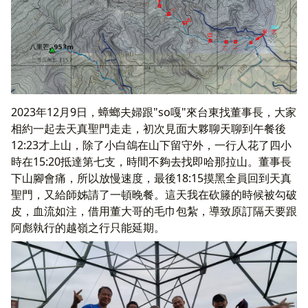
2023年12月9日，蟑螂夫婦跟"so嘎"來台東找董事長，大家
相約一起去天真聖門走走，初次見面大夥聊天聊到午餐後
12:23才上山，除了小白鴿在山下留守外，一行人花了四小
時在15:20抵達第七支，時間不夠去找即哈那拉山。董事長
下山腳會痛，所以放慢速度，最後18:15摸黑全員回到天真
聖門，又給師姊請了一頓晚餐。這天我在砍籐的時候被勾破
皮，血流如注，借用董大哥的毛巾包紮，導致原訂隔天要跟
阿彪執行的越嶺之行只能延期。