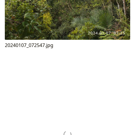
20240107_072547.jpg