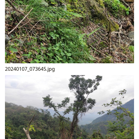
20240107_073645.jpg