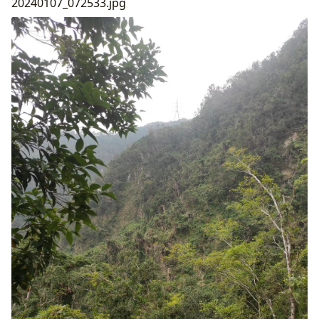
20240107_072533.jpg